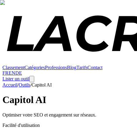
Classement
Catégories
Professions
Blog
Tarifs
Contact
FR
EN
DE
Lister un outil
Accueil
/
Outils
/
Capitol AI
Capitol AI
Optimiser votre SEO et engagement sur réseaux.
Facilité d'utilisation