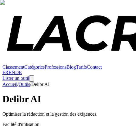
Classement
Catégories
Professions
Blog
Tarifs
Contact
FR
EN
DE
Lister un outil
Accueil
/
Outils
/
Delibr AI
Delibr AI
Optimiser la rédaction et la gestion des exigences.
Facilité d'utilisation