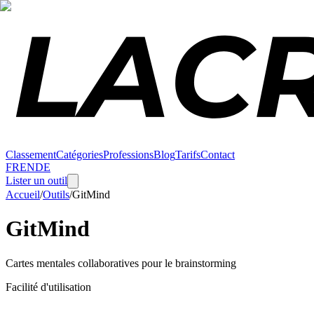
Classement
Catégories
Professions
Blog
Tarifs
Contact
FR
EN
DE
Lister un outil
Accueil
/
Outils
/
GitMind
GitMind
Cartes mentales collaboratives pour le brainstorming
Facilité d'utilisation