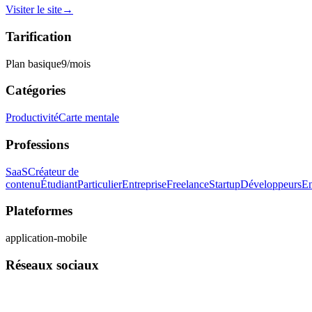
Visiter le site
→
Tarification
Plan basique
9
/mois
Catégories
Productivité
Carte mentale
Professions
SaaS
Créateur de
contenu
Étudiant
Particulier
Entreprise
Freelance
Startup
Développeurs
En
Plateformes
application-mobile
Réseaux sociaux