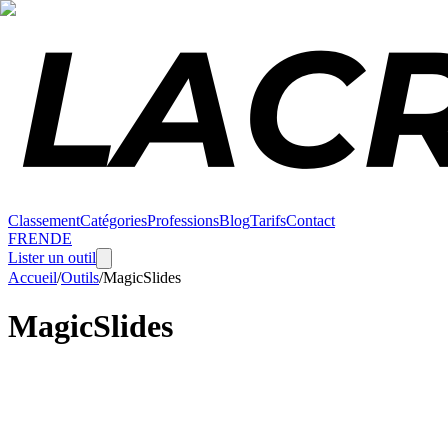
Classement
Catégories
Professions
Blog
Tarifs
Contact
FR
EN
DE
Lister un outil
Accueil
/
Outils
/
MagicSlides
MagicSlides