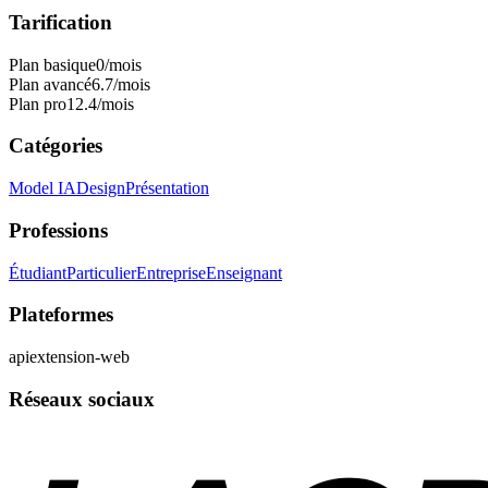
Tarification
Plan basique
0
/mois
Plan avancé
6.7
/mois
Plan pro
12.4
/mois
Catégories
Model IA
Design
Présentation
Professions
Étudiant
Particulier
Entreprise
Enseignant
Plateformes
api
extension-web
Réseaux sociaux