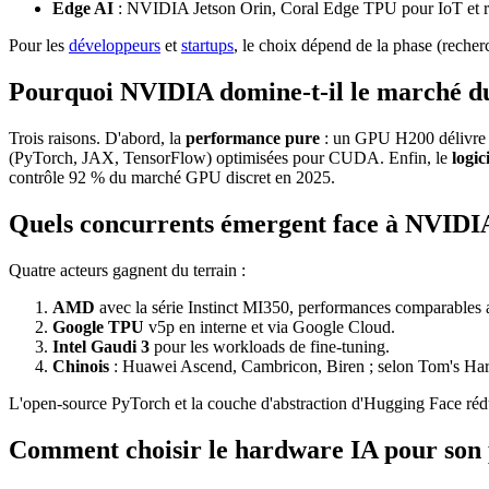
Edge AI
: NVIDIA Jetson Orin, Coral Edge TPU pour IoT et r
Pour les
développeurs
et
startups
, le choix dépend de la phase (recher
Pourquoi NVIDIA domine-t-il le marché d
Trois raisons. D'abord, la
performance pure
: un GPU H200 délivre j
(PyTorch, JAX, TensorFlow) optimisées pour CUDA. Enfin, le
logic
contrôle 92 % du marché GPU discret en 2025.
Quels concurrents émergent face à NVIDI
Quatre acteurs gagnent du terrain :
AMD
avec la série Instinct MI350, performances comparables 
Google TPU
v5p en interne et via Google Cloud.
Intel Gaudi 3
pour les workloads de fine-tuning.
Chinois
: Huawei Ascend, Cambricon, Biren ; selon Tom's Har
L'open-source PyTorch et la couche d'abstraction d'Hugging Face réd
Comment choisir le hardware IA pour son 