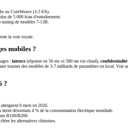
s ou CoreWeave (3-5 €/h).
plus de 5 000 h/an d'entraînement.
e-tuning de modèles 7-13B.
este la voie royale.
ges mobiles ?
tages :
latence
(réponse en 50 ms vs 500 ms via cloud),
confidentialité
re tourner des modèles de 3-7 milliards de paramètres en local. Voir a
6 ?
 atteignent 6 mois en 2026.
tirent désormais 4 % de la consommation électrique mondiale.
tions B100/B200.
élère les alternatives chinoises.