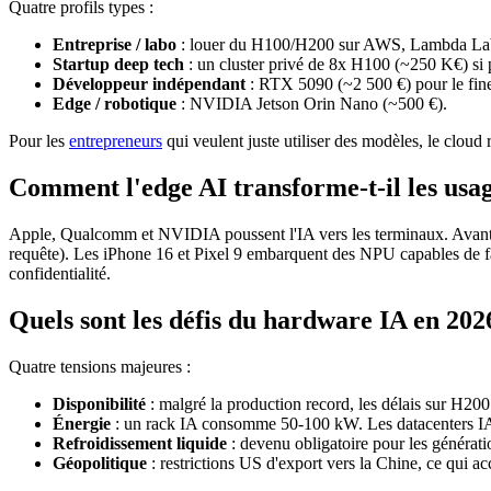
Quatre profils types :
Entreprise / labo
: louer du H100/H200 sur AWS, Lambda Lab
Startup deep tech
: un cluster privé de 8x H100 (~250 K€) si 
Développeur indépendant
: RTX 5090 (~2 500 €) pour le fin
Edge / robotique
: NVIDIA Jetson Orin Nano (~500 €).
Pour les
entrepreneurs
qui veulent juste utiliser des modèles, le cloud r
Comment l'edge AI transforme-t-il les usa
Apple, Qualcomm et NVIDIA poussent l'IA vers les terminaux. Avan
requête). Les iPhone 16 et Pixel 9 embarquent des NPU capables de fai
confidentialité.
Quels sont les défis du hardware IA en 202
Quatre tensions majeures :
Disponibilité
: malgré la production record, les délais sur H200
Énergie
: un rack IA consomme 50-100 kW. Les datacenters IA 
Refroidissement liquide
: devenu obligatoire pour les généra
Géopolitique
: restrictions US d'export vers la Chine, ce qui acc