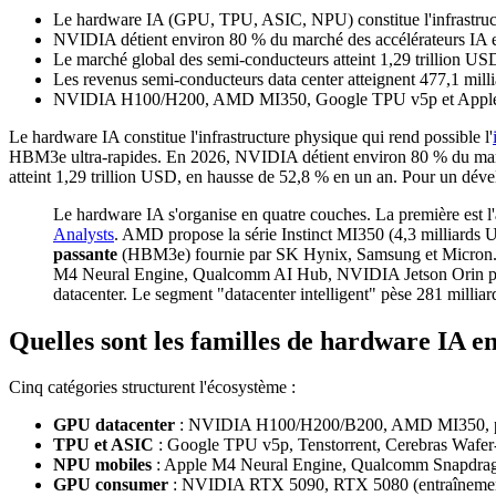
Le hardware IA (GPU, TPU, ASIC, NPU) constitue l'infrastructure 
NVIDIA détient environ 80 % du marché des accélérateurs IA e
Le marché global des semi-conducteurs atteint 1,29 trillion U
Les revenus semi-conducteurs data center atteignent 477,1 mill
NVIDIA H100/H200, AMD MI350, Google TPU v5p et Apple M
Le hardware IA constitue l'infrastructure physique qui rend possible l'
HBM3e ultra-rapides. En 2026, NVIDIA détient environ 80 % du march
atteint 1,29 trillion USD, en hausse de 52,8 % en un an. Pour un dév
Le hardware IA s'organise en quatre couches. La première est l'
Analysts
. AMD propose la série Instinct MI350 (4,3 milliard
passante
(HBM3e) fournie par SK Hynix, Samsung et Micron. L
M4 Neural Engine, Qualcomm AI Hub, NVIDIA Jetson Orin pou
datacenter. Le segment "datacenter intelligent" pèse 281 milli
Quelles sont les familles de hardware IA e
Cinq catégories structurent l'écosystème :
GPU datacenter
: NVIDIA H100/H200/B200, AMD MI350, po
TPU et ASIC
: Google TPU v5p, Tenstorrent, Cerebras Wafer-S
NPU mobiles
: Apple M4 Neural Engine, Qualcomm Snapdra
GPU consumer
: NVIDIA RTX 5090, RTX 5080 (entraînement à