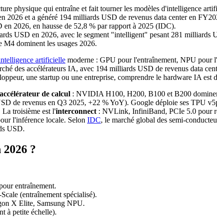
physique qui entraîne et fait tourner les modèles d'intelligence artifi
n 2026 et a généré 194 milliards USD de revenus data center en FY202
SD en 2026, en hausse de 52,8 % par rapport à 2025 (IDC).
iards USD en 2026, avec le segment "intelligent" pesant 281 milliards
4 dominent les usages 2026.
intelligence artificielle
moderne : GPU pour l'entraînement, NPU pour l'
é des accélérateurs IA, avec 194 milliards USD de revenus data cente
eloppeur, une startup ou une entreprise, comprendre le hardware IA es
accélérateur de calcul
: NVIDIA H100, H200, B100 et B200 dominent 
s USD de revenus en Q3 2025, +22 % YoY). Google déploie ses TPU v5p
a troisième est l'
interconnect
: NVLink, InfiniBand, PCIe 5.0 pour rel
r l'inférence locale. Selon
IDC
, le marché global des semi-conducteur
ards USD.
n 2026 ?
ur entraînement.
cale (entraînement spécialisé).
gon X Elite, Samsung NPU.
 petite échelle).