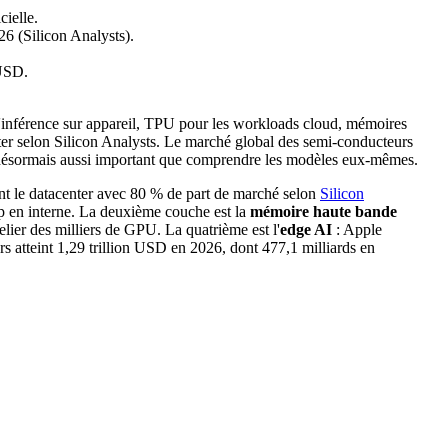
cielle.
6 (Silicon Analysts).
 USD.
inférence sur appareil, TPU pour les workloads cloud, mémoires
r selon Silicon Analysts. Le marché global des semi-conducteurs
t désormais aussi important que comprendre les modèles eux-mêmes.
le datacenter avec 80 % de part de marché selon
Silicon
 en interne. La deuxième couche est la
mémoire haute bande
ier des milliers de GPU. La quatrième est l'
edge AI
: Apple
s atteint 1,29 trillion USD en 2026, dont 477,1 milliards en