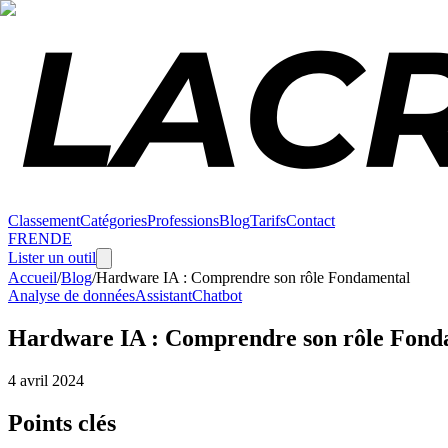
Classement
Catégories
Professions
Blog
Tarifs
Contact
FR
EN
DE
Lister un outil
Accueil
/
Blog
/
Hardware IA : Comprendre son rôle Fondamental
Analyse de données
Assistant
Chatbot
Hardware IA : Comprendre son rôle Fondam
4 avril 2024
Points clés